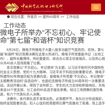
Toggl
naviga
现在位置：
所首页
>>
建所60周年
>>
工作动态
工作动态
微电子所举办“不忘初心、牢记使
命”第七届“和谐杯”知识竞赛
8月28日，微电子所微电子大厦八层多功能厅气氛热烈、欢快，第七
届“和谐杯”知识竞赛决赛在这里火热进行。微电子所党委副书记（主持工
作）、副所长戴博伟，所纪委委员、综合办公室主任侯瑞兵，以及热心观
众共40余人现场观看了比赛。
本次竞赛以“不忘初心、牢记使命”为主题，以习近平新时代中国特色
社会主义思想、党的十九大精神、习近平关于科技创新重要论述、微电子
所建所60年辉煌历程为竞赛内容，是微电子所党委“不忘初心、牢记使命”
主题教育活动的“自选动作”，也是纪念微电子所成立60周年的一次重要活
动。活动开展以来，得到了全所职工、学生的大力支持和积极响应，共有
来自16个党支部、分工会的80名选手报名参赛。经过三场预赛的激烈角
逐，有六个代表队杀入决赛。
决赛中，各代表队选手发挥出色。必答题环节，各队比分你追我赶，
始终呈现胶着状态。扣人心弦的抢答题将比赛气氛推向了高潮，场上选手