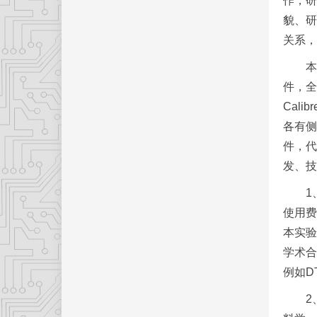
作，研
貌、研
关系，
本实验
件，全
Cal
各有侧
件，代
发、技
1、
使用费
本实验
学术合
例如D
2、