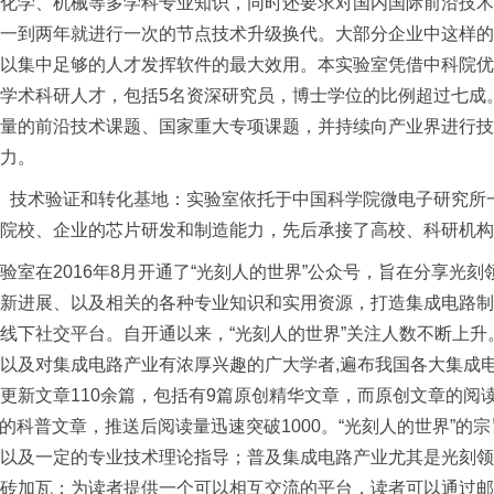
化学、机械等多学科专业知识，同时还要求对国内国际前沿技术
一到两年就进行一次的节点技术升级换代。大部分企业中这样的
以集中足够的人才发挥软件的最大效用。本实验室凭借中科院优
学术科研人才，包括5名资深研究员，博士学位的比例超过七成
量的前沿技术课题、国家重大专项课题，并持续向产业界进行技
力。
技术验证和转化基地：实验室依托于中国科学院微电子研究所一
院校、企业的芯片研发和制造能力，先后承接了高校、科研机构
在2016年8月开通了“光刻人的世界”公众号，旨在分享光
新进展、以及相关的各种专业知识和实用资源，打造集成电路制造相关领域（
线下社交平台。自开通以来，“光刻人的世界”关注人数不断上
以及对集成电路产业有浓厚兴趣的广大学者,遍布我国各大集成
更新文章110余篇，包括有9篇原创精华文章，而原创文章的阅
D的科普文章，推送后阅读量迅速突破1000。“光刻人的世界”
以及一定的专业技术理论指导；普及集成电路产业尤其是光刻领
砖加瓦；为读者提供一个可以相互交流的平台，读者可以通过邮