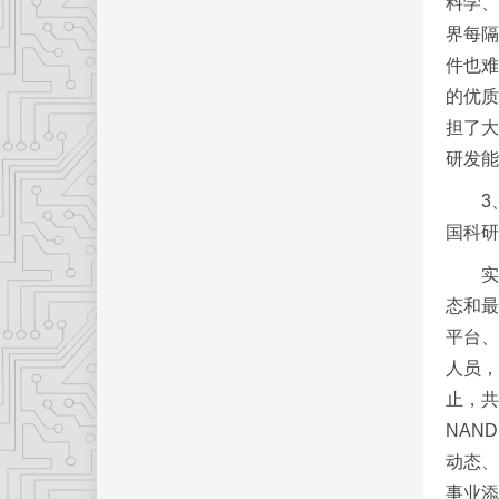
料学、
界每隔
件也难
的优质
担了大
研发能
3、
国科研
实验室
态和最
平台、
人员，
止，共
NAN
动态、
事业添