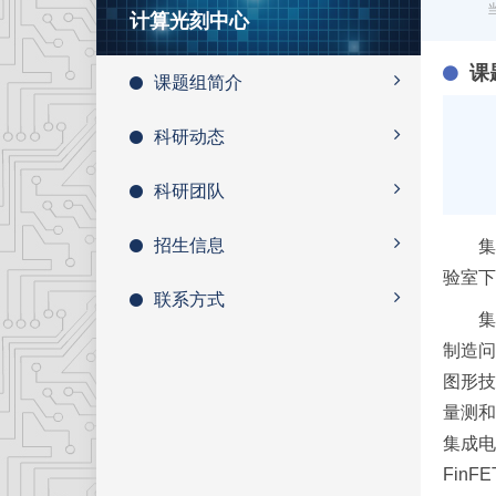
计算光刻中心
课
课题组简介
科研动态
科研团队
招生信息
集成电
验室下
联系方式
集成
制造问
图形技
量测和
集成电
Fin