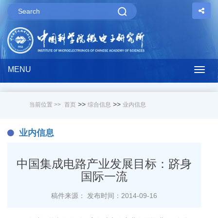
MENU
Togg
navig
>>
>>
当前位置 >>
首页
综合信息
业内信息
业内信息
中国集成电路产业发展目标：跻身
国际一流
稿件来源：
发布时间：2014-09-16