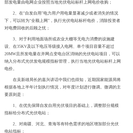
部发电量由电网企业按照当地光伏电站标杆上网电价收购；
2
、在“自发自用”电力用户用电量显著减少或者消失的情况
下，可以转为“全额上网”，执行光伏电站标杆电价，消除投资者
对电费回收的后顾之忧；
3
、对于利用地面场所或农业大棚等无电力消费的设施建
设、在
35KV
及以下电压等级接入电网、单个项目容量不超过
20MW
且所发电量在并网点变电台区消纳的光伏电站项目，可以
纳入分布式光伏发电规模指标管理，执行当地光伏电站标杆上网
电价。
在吴新雄局长的嘉兴讲话中我们也得知，近期国家能源局将
根据各地上半年计划执行情况，对年度计划进行微调。微调的主
要原则是：
1
、在优先保障自发自用光伏项目的基础上，调整部分规模
指标给分布式光伏电站；
2
、对南疆、河北、青海等有特色需求的地区增加部分光伏
电站指标；