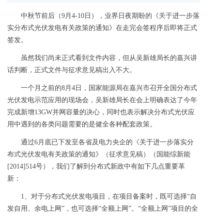
中秋节前后（
9
月
4-10
日），业界日夜期盼的《关于进一步落
实分布式光伏发电有关政策的通知》在走完会签程序后即将正式
签发。
虽然我们尚未正式看到文件内容，但从吴新雄局长的嘉兴讲
话判断，正式文件与征求意见稿出入不大。
一个月之前的
8
月
4
日，国家能源局在嘉兴市召开全国分布式
光伏发电示范应用的现场会，吴新雄局长在会上明确表达了今年
完成新增
13GW
并网容量的决心，同时也表示解决分布式光伏应
用中遇到的各类问题需要的是健全各种配套政策。
通过
6
月底已下发至各省及电力央企的《关于进一步落实分
布式光伏发电有关政策的通知》（征求意见稿）（国能综新能
[2014]514
号），我们了解到分布式新政中有如下几点重要革
新：
1
、对于分布式光伏发电项目，在项目备案时，既可选择“自
发自用、余电上网”，也可选择“全额上网”。“全额上网”项目的全