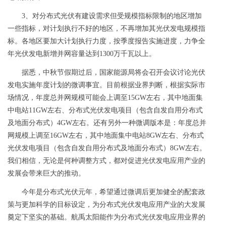
3
、对分布式光伏有建设需求但受规模指标限制的地区增加
一些指标，对计划执行不好的地区，不再增加其光伏发电规模指
标。各地区要加大计划执行力度，按季度报告实施进度，力争全
年光伏发电新增并网容量达到
1300
万千瓦以上。
据悉，中秋节假期过后，国家能源局将会召开会议讨论光伏
发电实施年度计划的微调事宜。目前根据业界判断，根据实际市
场情况，年度总并网规模可能会上调至
15GW
左右，其中地面集
中电站
11GW
左右、分布式光伏发电项目（包含自发自用分布式
及地面分布式）
4GW
左右。还有另外一种微调版本是：年度总并
网规模上调至
16GW
左右，其中地面集中电站
8GW
左右、分布式
光伏发电项目（包含自发自用分布式及地面分布式）
8GW
左右。
我们相信，无论是何种调整方式，都对促进光伏发电应用产业的
发展会带来巨大的推动。
今年是分布式光伏元年，希望通过微调后更加健全的配套政
策与更加科学的目标设定，为分布式光伏发电应用产业的大发展
奠定下坚实的基础。航禹太阳能作为分布式光伏发电应用业界的