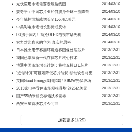
光伏应用市场需要发展路线图
2014/03/10
姜奇平：中国芯片业如何跻身全球一流阵营
2014/03/10
今年触控面板或增长至156.4亿美元
2014/03/10
中美彩电市场增长形势或反转
2014/03/10
LG携手国内厂商抢OLED电视市场先机
2014/03/10
实力对比真实的华为 真实的思科
2014/03/10
日本推出用于雾霾环境透雾图像处理芯片
2013/12/31
我国已掌握新一代存储芯片核心技术
2013/12/31
博通中国市场增长计划：将推五模LTE芯片
2013/12/31
“近似计算”可显著降低芯片能耗,移动设备将更加智能化
2013/12/31
英国Good Energy集团拟建49.9MW光伏农场
2013/12/31
2013家电半导体市场规模暴增 达26亿美元
2013/12/31
国产55纳米相变存储技术发布
2013/12/31
西安三星首块芯片今问世
2013/12/31
加载更多(1/25)