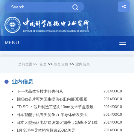
MENU
Togg
navig
>>
>>
当前位置 >>
首页
综合信息
业内信息
业内信息
下一代晶体管技术何去何从
2014/03/10
超细微芯片可为医生提供心脏内部3D视图
2014/03/10
FD-SOI：芯片制造工艺向10nm技术节点发展的最佳选择
2014/03/10
日本智能手机丧失竞争力 半导体研发受阻
2014/03/10
日本大型光伏电站建设如火如荼 启动率不足1成
2014/03/10
1月全球半导体销售额逾260亿美元
2014/03/10