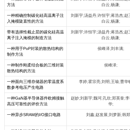
方法
白云;杨谦;
一种精确控制碳化硅高温离子注
刘新宇;汤益丹;许恒宇;蒋浩杰;赵
入掩模陡直性的方法
白云;杨谦;
带有选择性截止层的碳化硅高温
刘新宇;许恒宇;汤益丹;蒋浩杰;赵
离子注入掩模的制造方法
白云;杨谦;
一种用于PoP封装的散热结构的
侯峰泽;刘丰满;
制作方法
一种制作刚柔结合板的三维封装
侯峰泽;
散热结构的方法
一种面向三维存储器的零温度系
李婷;霍宗亮;刘明;王瑜;曹华敏
数参考电压产生电路
一种GaN基半导体器件欧姆接触
赵妙;刘新宇;魏珂;孔欣;郑英奎;
高压可靠性的评价方法
华;
一种异步SRAM的I/O接口电路
刘鑫;赵发展;刘梦新;韩郑