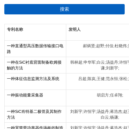
搜索
专利名称
发明人
一种直通型高压数据传输接口电
郝炳贤;赵野;付佳;杜晓伟;
路
一种在SiC衬底背面制备欧姆接
韩林超;申华军;白云;汤益丹;许恒
触的方法
谦;刘新宇;
一种体征信息监测方法及系统
吕超;陈岚;王健;范永恒;张松;
一种振动能量采集器
胡启方;任卓翔;
一种SiC肖特基二极管及其制作
刘新宇;许恒宇;汤益丹;蒋浩杰;赵
方法
白云;杨谦;
一种宽禁带功率器件场板的制造
刘新宇;许恒宇;汤益丹;蒋浩杰;赵