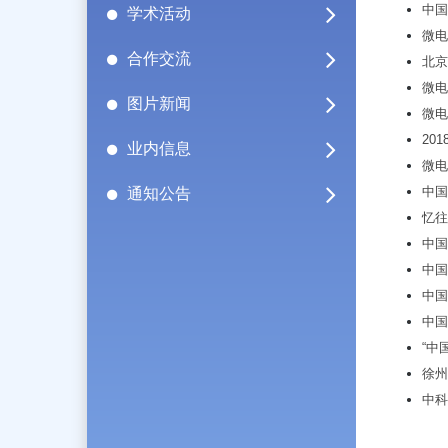
中国
学术活动
微电
合作交流
北京
微电
图片新闻
微电
20
业内信息
微电
中国
通知公告
忆往
中国
中国
中国
中国
“中
徐州
中科